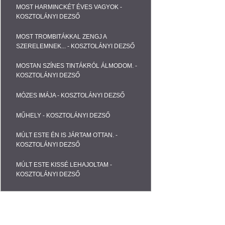
MOST HARMINCKÉT ÉVES VAGYOK -
KOSZTOLÁNYI DEZSŐ
MOST TROMBITÁKKAL ZENGJ A
SZERELEMNEK... - KOSZTOLÁNYI DEZSŐ
MOSTAN SZÍNES TINTÁKRÓL ÁLMODOM. -
KOSZTOLÁNYI DEZSŐ
MÓZES IMÁJA - KOSZTOLÁNYI DEZSŐ
MŰHELY - KOSZTOLÁNYI DEZSŐ
MÚLT ESTE ÉN IS JÁRTAM OTTAN. -
KOSZTOLÁNYI DEZSŐ
MÚLT ESTE KISSÉ LEHAJOLTAM -
KOSZTOLÁNYI DEZSŐ