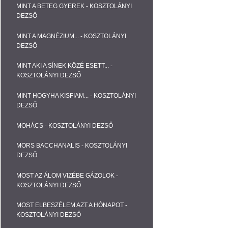
MINT A BETEG GYEREK - KOSZTOLÁNYI
DEZSŐ
MINT A MAGNÉZIUM... - KOSZTOLÁNYI
DEZSŐ
MINT AKI A SÍNEK KÖZÉ ESETT... -
KOSZTOLÁNYI DEZSŐ
MINT HOGYHA KISFIAM... - KOSZTOLÁNYI
DEZSŐ
MOHÁCS - KOSZTOLÁNYI DEZSŐ
MORS BACCHANALIS - KOSZTOLÁNYI
DEZSŐ
MOST AZ ÁLOM VIZÉBE GÁZOLOK -
KOSZTOLÁNYI DEZSŐ
MOST ELBESZÉLEM AZT A HÓNAPOT -
KOSZTOLÁNYI DEZSŐ