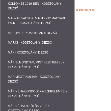
KÖLTŐIHEZ 1919-BEN - KOSZTOLÁNYI
DEZSŐ
Webáruházak, Weblapok fejlesztése Nyíregyházán és Debrecenben
MAGYAR VAGYOK, MINTHOGY MAGYARUL
ÍROK... - KOSZTOLÁNYI DEZSŐ
MAHOMET - KOSZTOLÁNYI DEZSŐ
MÁJUS - KOSZTOLÁNYI DEZSŐ
MÁK - KOSZTOLÁNYI DEZSŐ
MÁR ELMONDTAM, MINT KEZDTEM EL -
KOSZTOLÁNYI DEZSŐ
MÁR MEGTANULTAM - KOSZTOLÁNYI
DEZSŐ
MÁR NÉHA GONDOLOK A SZERELEMRE. -
KOSZTOLÁNYI DEZSŐ
MÁR NÉHA OTT ÜLÖK VELÜK -
KOSZTOLÁNYI DEZSŐ