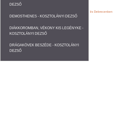
DEZSŐ
Webáruházak, Weblapok fejlesztése Nyíregyházán és Debrecenben
DEMOSTHENES - KOSZTOLÁNYI DEZSŐ
DIÁKKOROMBAN, VÉKONY KIS LEGÉNYKE -
KOSZTOLÁNYI DEZSŐ
DRÁGAKÖVEK BESZÉDE - KOSZTOLÁNYI
DEZSŐ