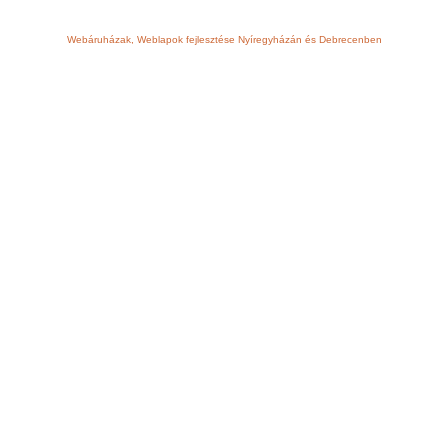
Webáruházak, Weblapok fejlesztése Nyíregyházán és Debrecenben