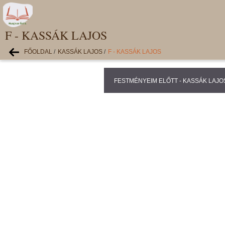
F - KASSÁK LAJOS
FŐOLDAL
/
KASSÁK LAJOS
/
F - KASSÁK LAJOS
FESTMÉNYEIM ELŐTT - KASSÁK LAJO