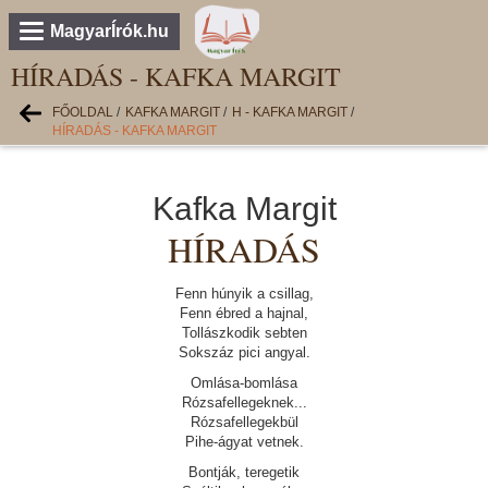
MagyarÍrók.hu
HÍRADÁS - KAFKA MARGIT
FŐOLDAL
/
KAFKA MARGIT
/
H - KAFKA MARGIT
/
HÍRADÁS - KAFKA MARGIT
Kafka Margit
HÍRADÁS
Fenn húnyik a csillag,
Fenn ébred a hajnal,
Tollászkodik sebten
Sokszáz pici angyal.
Omlása-bomlása
Rózsafellegeknek...
Rózsafellegekbül
Pihe-ágyat vetnek.
Bontják, teregetik