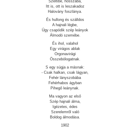
Széltibe, hosszába,
Itt is, ott is leszakadoz
Halovány foszlánya.
És hullong és szálldos
A hajnali légbe,
Úgy csapódik szép leányok
Álmodó szemébe.
És ihol, valahol
Egy virágos ablak
Orgonavirági
Összebólogatnak.
S egy súgja a másnak:
- Csak halkan, csak lágyan,
Fehér lányszobába
Fehérhabos ágyban
Pihegő leánynak.
Ma vagyon az első
Szép hajnali álma,
Igézetes, édes
Szerelemről való
Boldog álmodása.
1902