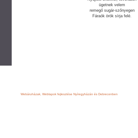
ügetnek velem
remegő sugár-szőnyegen
Fáraók örök sírja felé.
Webáruházak, Weblapok fejlesztése Nyíregyházán és Debrecenben