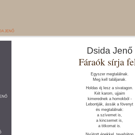
IDA JENŐ
Dsida Jenő
Fáraók sírja fe
Egyszer megtalálnak.
Meg kell találjanak.
Holdas éj lesz a sivatagon.
Két karom, ujjaim
JENŐ
kimerednek a homokból -
Lebontják, ássák a fövenyt
és megtalálnak:
a szívemet is,
a kincsemet is,
a titkomat is.
Ő
Nyújtott énekkel, teveháton