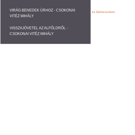
VIRÁG BENEDEK ÚRHOZ - CSOKONAI
Webáruházak, Weblapok fejlesztése Nyíregyházán és Debrecenben
VITÉZ MIHÁLY
VISSZAJÖVETEL AZ ALFŐLDRŐL -
CSOKONAI VITÉZ MIHÁLY