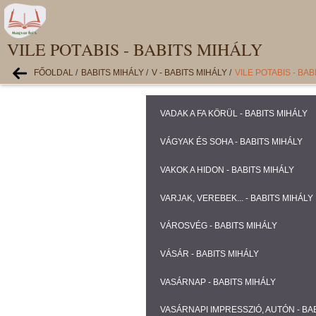
VILE POTABIS - BABITS MIHÁLY
FŐOLDAL
/
BABITS MIHÁLY
/
V - BABITS MIHÁLY
/
VILE POTABIS - BAB
VADAK A FA KÖRÜL - BABITS MIHÁLY
VÁGYAK ÉS SOHA - BABITS MIHÁLY
VAKOK A HIDON - BABITS MIHÁLY
VARJAK, VEREBEK... - BABITS MIHÁLY
VÁROSVÉG - BABITS MIHÁLY
VÁSÁR - BABITS MIHÁLY
VASÁRNAP - BABITS MIHÁLY
VASÁRNAPI IMPRESSZIÓ, AUTÓN - BA