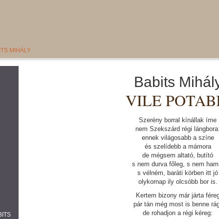
ITS MIHÁLY
Babits Mihál
VILE POTAB
Szerény borral kínállak íme
nem Szekszárd régi lángbora
ennek világosabb a színe
és szelídebb a mámora
de mégsem altató, butító
s nem durva főleg, s nem ham
s vélném, baráti körben itt jó
olykornap ily olcsóbb bor is.
Kertem bizony már járta fére
pár tán még most is benne rág
de rohadjon a régi kéreg:
BITS