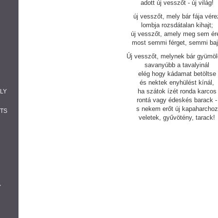
adott új vesszőt - új világ!
új vesszőt, mely bár fája vére
lombja rozsdátalan kihajt;
új vesszőt, amely meg sem ér
most semmi férget, semmi baj
Új vesszőt, melynek bár gyümö
savanyúbb a tavalyinál
elég hogy kádamat betöltse
és nektek enyhülést kínál,
ha szátok ízét ronda karcos
ÁLY
rontá vagy édeskés barack -
s nekem erőt új kapaharchoz
ITS
veletek, gyűvötény, tarack!
Y